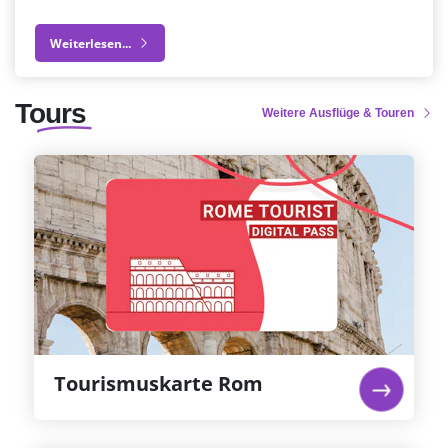
Weiterlesen...
Tours
Weitere Ausflüge & Touren
Tourismuskarte Rom
Rom wurde zwar nicht an einem Tag erbaut,
aber Sie können das Beste davon an nur einem
Tag sehen! Sichern Sie sich die Rom Tourist Card
und Sie sind mit Ihrer Touristenkarte für Rom
für die wichtigsten Orte in Rom bestens
gerüstet.
Weiterlesen...
Tourismuskarte Rom