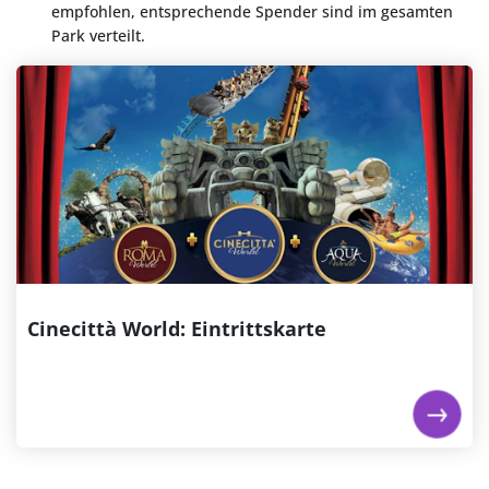
empfohlen, entsprechende Spender sind im gesamten
Park verteilt.
Cinecittà World: Eintrittskarte
Besuchen Sie einen Vergnügungspark mit 40
Attraktionen, darunter Achterbahnen, Shows und
Familienfahrgeschäfte. Versuchen Sie Volarium - The
Flying Cinema, wo man vor einem großen Bildschirm
sitzt und eine Flugsimulation 12 m über dem Boden
erlebt. Fahren Sie Inferno, eine Indoor-Achterbahn,
die...
€ 39,00
ab
Cinecittà World: Eintrittskarte
Jetzt buchen