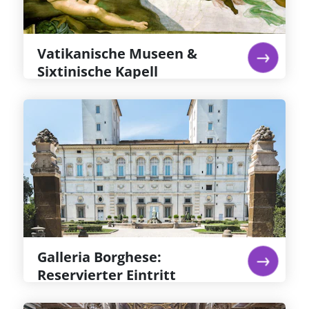
Ticket für die Vatikanischen Museen wert
Weiterlesen...
Vatikanische Museen &
Sixtinische Kapell
Galleria Borghese: Reservierter
Eintritt
Villa & Galleria Borghese in Rom: einst
Privatsammlung von Kardinal Scipione
Borghese, dessen Büste dort zu sehen ist. Zu
sehen sind Caravaggios Hell-Dunkel-Gemälde
wie „Heiliger Hieronymus“ und „Junge mit
Früchtekorb“ sowie Berninis „David“.
Weiterlesen...
Galleria Borghese:
Reservierter Eintritt