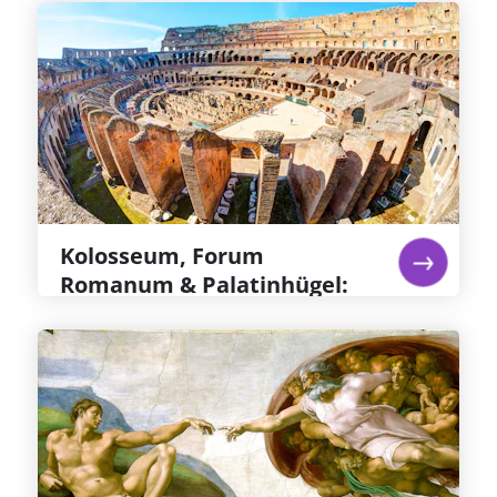
Kolosseum, Forum Romanum &
Palatinhügel: Priorisierter
Eintritt
Besuchen Sie das Kolosseum und erhalten Sie
Zutritt zu dem normalerweise gesperrten
Bereich der Arena, auf dem die Gladiatoren um
ihr Leben kämpften. Erkunden Sie das Forum
Romanum und den Palatinhügel.
Weiterlesen...
Kolosseum, Forum
Romanum & Palatinhügel:
Priorisierter Eintritt
Vatikanische Museen &
Sixtinische Kapell
Michelangelos Fresken in der Sixtinischen
Kapelle gelten gemeinhin als das großartigste
jemals erschaffene Kunstwerk – sie allein sind
den Eintritt in die Sixtinische Kapelle und das