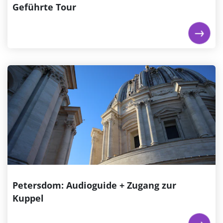
Geführte Tour
Jetzt buchen
Petersdom: Audioguide + Zugang zur
Kuppel
Tauchen Sie mit einem aufschlussreichen Audio Guide
in die Geschichte der Peterskuppel ein. Genießen Sie
die atemberaubende Aussicht auf die Vatikanstadt
und Rom, während Sie die reiche Geschichte der
Basilika erkunden. Der Audio Guide hebt die
historische Bedeutung der Kuppel sowie das
religiöse...
€ 24,00
ab
Petersdom: Audioguide + Zugang zur
Kuppel
Jetzt buchen