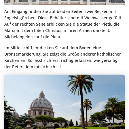
Am Eingang finden Sie auf beiden Seiten zwei Becken mit
Engelsfigürchen. Diese Behälter sind mit Weihwasser gefüllt.
Auf der rechten Seite erblicken Sie die Statue der Pietà, die
Maria mit dem toten Christus in ihren Armen darstellt.
Michelangelo schuf die Pietà.
Im Mittelschiff entdecken Sie auf dem Boden eine
Bronzemarkierung. Sie zeigt die Größe anderer katholischer
Kirchen an. So lässt sich erst richtig erfassen, wie gewaltig
der Petersdom tatsächlich ist.
Vatikanische Museen & Petersdom:
Fast-Track-Eintritt + Führung
Der Vatikan mag das kleinste Land der Welt sein, aber
mit insgesamt 11 Museen in den Vatikanischen
Museen sowie dem Petersdom und der Sixtinischen
Kapelle ist die winzige päpstliche Enklave in der
Kunstwelt weit überdurchschnittlich. Tauchen Sie mit
dieser umfassenden Führung in all das ein und...