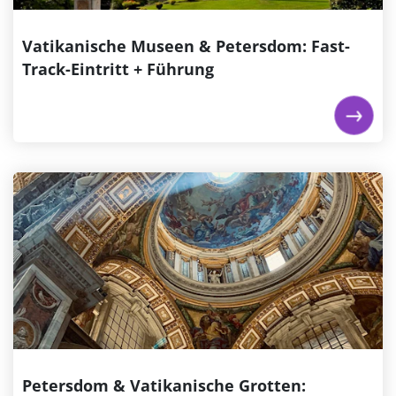
€ 79,00
ab
Vatikanische Museen & Petersdom: Fast-
Track-Eintritt + Führung
Jetzt buchen
Petersdom & Vatikanische Grotten:
Geführte Tour
Besuchen Sie den Petersdom und erkunden Sie sein
Inneres, wo Sie bemerkenswerte Skulpturen und
komplizierte Mosaike sehen können. Spazieren Sie
durch die Vatikanischen Grotten, die viele päpstliche
Gräber und historische Artefakte beherbergen.
Bewundern Sie die imposante Kuppel, die die...
€ 19,00
ab
Petersdom & Vatikanische Grotten: