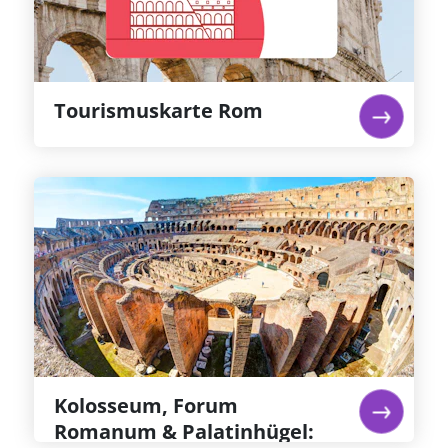
und Sie sind mit Ihrer Touristenkarte für Rom
für die wichtigsten Orte in Rom bestens
gerüstet.
Weiterlesen...
Tourismuskarte Rom
Kolosseum, Forum Romanum &
Palatinhügel: Priorisierter
Eintritt
Besuchen Sie das Kolosseum und erhalten Sie
Zutritt zu dem normalerweise gesperrten
Bereich der Arena, auf dem die Gladiatoren um
ihr Leben kämpften. Erkunden Sie das Forum
Romanum und den Palatinhügel.
Weiterlesen...
Kolosseum, Forum
Romanum & Palatinhügel: