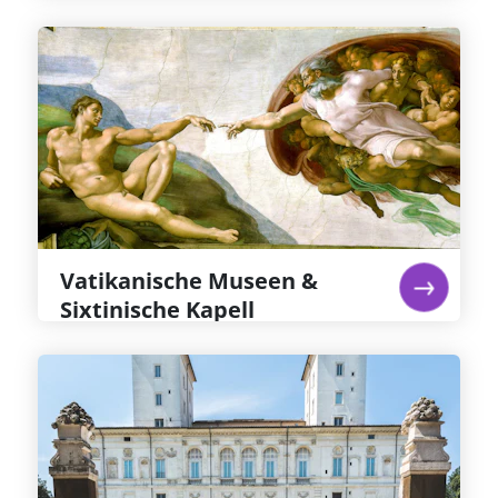
Priorisierter Eintritt
Vatikanische Museen &
Sixtinische Kapell
Michelangelos Fresken in der Sixtinischen
Kapelle gelten gemeinhin als das großartigste
jemals erschaffene Kunstwerk – sie allein sind
den Eintritt in die Sixtinische Kapelle und das
Ticket für die Vatikanischen Museen wert
Weiterlesen...
Vatikanische Museen &
Sixtinische Kapell
Galleria Borghese: Reservierter
Eintritt
Villa & Galleria Borghese in Rom: einst
Privatsammlung von Kardinal Scipione
Borghese, dessen Büste dort zu sehen ist. Zu