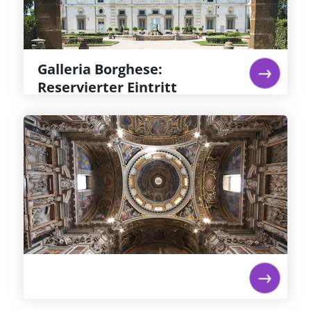
sehen sind Caravaggios Hell-Dunkel-Gemälde
wie „Heiliger Hieronymus“ und „Junge mit
Früchtekorb“ sowie Berninis „David“.
Weiterlesen...
Galleria Borghese:
Reservierter Eintritt
Weiterlesen...