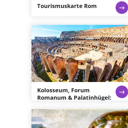
Weiterlesen...
Tourismuskarte Rom
Kolosseum, Forum Romanum
& Palatinhügel: Priorisierter
Eintritt
Besuchen Sie das Kolosseum und erhalten
Sie Zutritt zu dem normalerweise gesperrten
Bereich der Arena, auf dem die Gladiatoren
um ihr Leben kämpften. Erkunden Sie das
Forum Romanum und den Palatinhügel.
Weiterlesen...
Kolosseum, Forum
Romanum & Palatinhügel:
Priorisierter Eintritt
Vatikanische Museen &
Sixtinische Kapell