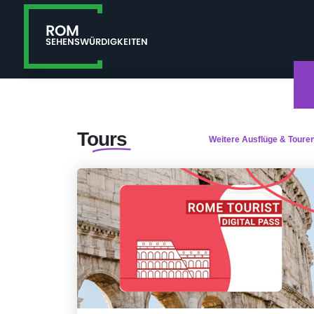
Tours
Weitere Ausflüge & Toure
Tourismuskarte Rom
Rom wurde zwar nicht an einem Tag erbaut,
aber Sie können das Beste davon an nur
einem Tag sehen! Sichern Sie sich die Rom
Tourist Card und Sie sind mit Ihrer
Touristenkarte für Rom für die wichtigsten
Orte in Rom bestens gerüstet.