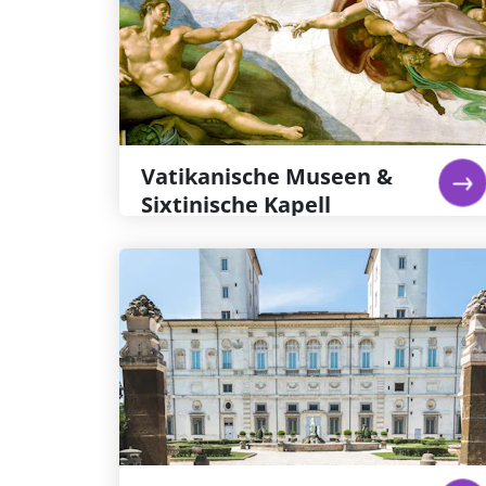
Michelangelos Fresken in der Sixtinischen
Kapelle gelten gemeinhin als das
großartigste jemals erschaffene Kunstwerk –
sie allein sind den Eintritt in die Sixtinische
Kapelle und das Ticket für die Vatikanischen
Museen wert
Weiterlesen...
Vatikanische Museen &
Sixtinische Kapell
Galleria Borghese:
Reservierter Eintritt
Villa & Galleria Borghese in Rom: einst
Privatsammlung von Kardinal Scipione
Borghese, dessen Büste dort zu sehen ist. Zu
sehen sind Caravaggios Hell-Dunkel-Gemälde
wie „Heiliger Hieronymus“ und „Junge mit
Früchtekorb“ sowie Berninis „David“.