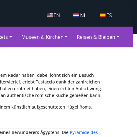
EN
NL
ES
kets
Museen & Kirchen
Reisen & Bleiben
f dem Radar haben, dabei lohnt sich ein Besuch
erviertel, erlebt Testaccio dank der zahlreichen
erhallen eröffnet haben, einen echten Aufschwung.
man authentische römische Küche genießen kann.
inem künstlich aufgeschütteten Hügel Roms.
 eines Bewunderers Ägyptens. Die
Pyramide des