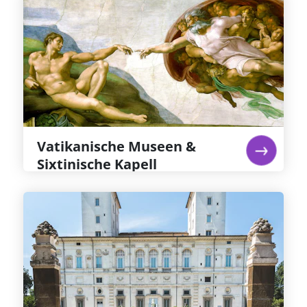
Vatikanische Museen &
Sixtinische Kapell
Michelangelos Fresken in der Sixtinischen
Kapelle gelten gemeinhin als das großartigste
jemals erschaffene Kunstwerk – sie allein sind
den Eintritt in die Sixtinische Kapelle und das
Ticket für die Vatikanischen Museen wert
Weiterlesen...
Vatikanische Museen &
Sixtinische Kapell
Galleria Borghese: Reservierter
Eintritt
Villa & Galleria Borghese in Rom: einst
Privatsammlung von Kardinal Scipione
Borghese, dessen Büste dort zu sehen ist. Zu
sehen sind Caravaggios Hell-Dunkel-Gemälde
wie „Heiliger Hieronymus“ und „Junge mit