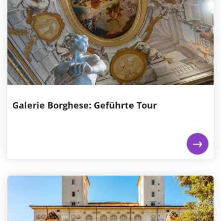
Galerie Borghese: Geführte Tour
Sind Sie bereit für ein Abenteuer in der schillernden
Welt der italienischen Kunst? Dann sind Sie in der
Galerie Borghese genau richtig! Diese Villa aus dem
17. Jahrhundert ist voller atemberaubender
Meisterwerke von Künstlern wie Bernini, Caravaggio
und Raffael. Entdecken Sie die filigranen...
€ 48,00
ab
Galerie Borghese: Geführte Tour
Jetzt buchen
Galleria Borghese: Reservierter Eintritt
Buchen Sie Eintrittskarten für die Galerie Borghese in
Rom, um direkten Zugang zu einer der wichtigsten