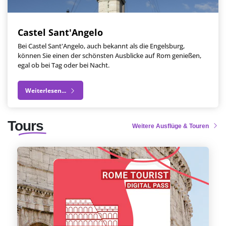
Castel Sant'Angelo
Bei Castel Sant'Angelo, auch bekannt als die Engelsburg,
können Sie einen der schönsten Ausblicke auf Rom genießen,
egal ob bei Tag oder bei Nacht.
Weiterlesen...
Tours
Weitere Ausflüge & Touren
Tourismuskarte Rom
Rom wurde zwar nicht an einem Tag erbaut,
aber Sie können das Beste davon an nur einem
Tag sehen! Sichern Sie sich die Rom Tourist Card
und Sie sind mit Ihrer Touristenkarte für Rom
für die wichtigsten Orte in Rom bestens