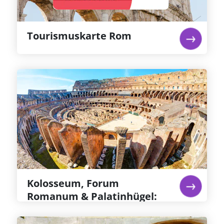
gerüstet.
Weiterlesen...
Tourismuskarte Rom
Kolosseum, Forum Romanum &
Palatinhügel: Priorisierter
Eintritt
Besuchen Sie das Kolosseum und erhalten Sie
Zutritt zu dem normalerweise gesperrten
Bereich der Arena, auf dem die Gladiatoren um
ihr Leben kämpften. Erkunden Sie das Forum
Romanum und den Palatinhügel.
Weiterlesen...
Kolosseum, Forum
Romanum & Palatinhügel:
Priorisierter Eintritt