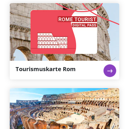
Tourismuskarte Rom
Rom wurde zwar nicht an einem Tag erbaut,
aber Sie können das Beste davon an nur einem
Tag sehen! Sichern Sie sich die Rom Tourist Card
und Sie sind mit Ihrer Touristenkarte für Rom
für die wichtigsten Orte in Rom bestens
gerüstet.
Weiterlesen...
Tourismuskarte Rom
Kolosseum, Forum Romanum &
Palatinhügel: Priorisierter
Eintritt
Besuchen Sie das Kolosseum und erhalten Sie
Zutritt zu dem normalerweise gesperrten