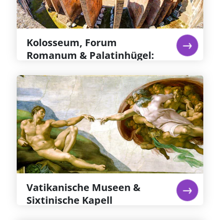
Bereich der Arena, auf dem die Gladiatoren um
ihr Leben kämpften. Erkunden Sie das Forum
Romanum und den Palatinhügel.
Weiterlesen...
Kolosseum, Forum
Romanum & Palatinhügel:
Priorisierter Eintritt
Vatikanische Museen &
Sixtinische Kapell
Michelangelos Fresken in der Sixtinischen
Kapelle gelten gemeinhin als das großartigste
jemals erschaffene Kunstwerk – sie allein sind
den Eintritt in die Sixtinische Kapelle und das
Ticket für die Vatikanischen Museen wert
Weiterlesen...
Vatikanische Museen &
Sixtinische Kapell