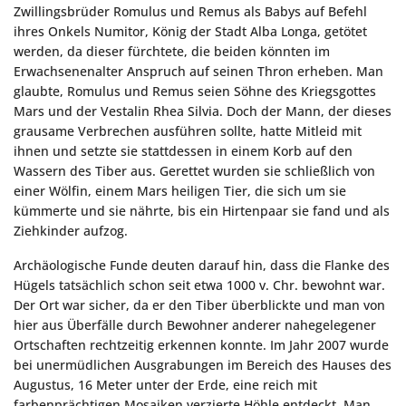
Zwillingsbrüder Romulus und Remus als Babys auf Befehl
ihres Onkels Numitor, König der Stadt Alba Longa, getötet
werden, da dieser fürchtete, die beiden könnten im
Erwachsenenalter Anspruch auf seinen Thron erheben. Man
glaubte, Romulus und Remus seien Söhne des Kriegsgottes
Mars und der Vestalin Rhea Silvia. Doch der Mann, der dieses
grausame Verbrechen ausführen sollte, hatte Mitleid mit
ihnen und setzte sie stattdessen in einem Korb auf den
Wassern des Tiber aus. Gerettet wurden sie schließlich von
einer Wölfin, einem Mars heiligen Tier, die sich um sie
kümmerte und sie nährte, bis ein Hirtenpaar sie fand und als
Ziehkinder aufzog.
Archäologische Funde deuten darauf hin, dass die Flanke des
Hügels tatsächlich schon seit etwa 1000 v. Chr. bewohnt war.
Der Ort war sicher, da er den Tiber überblickte und man von
hier aus Überfälle durch Bewohner anderer nahegelegener
Ortschaften rechtzeitig erkennen konnte. Im Jahr 2007 wurde
bei unermüdlichen Ausgrabungen im Bereich des Hauses des
Augustus, 16 Meter unter der Erde, eine reich mit
farbenprächtigen Mosaiken verzierte Höhle entdeckt. Man