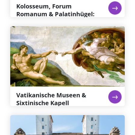
Weiterlesen...
Kolosseum, Forum
Romanum & Palatinhügel:
Priorisierter Eintritt
Vatikanische Museen &
Sixtinische Kapell
Michelangelos Fresken in der Sixtinischen
Kapelle gelten gemeinhin als das großartigste
jemals erschaffene Kunstwerk – sie allein sind
den Eintritt in die Sixtinische Kapelle und das
Ticket für die Vatikanischen Museen wert
Weiterlesen...
Vatikanische Museen &
Sixtinische Kapell
Galleria Borghese: Reservierter
Eintritt