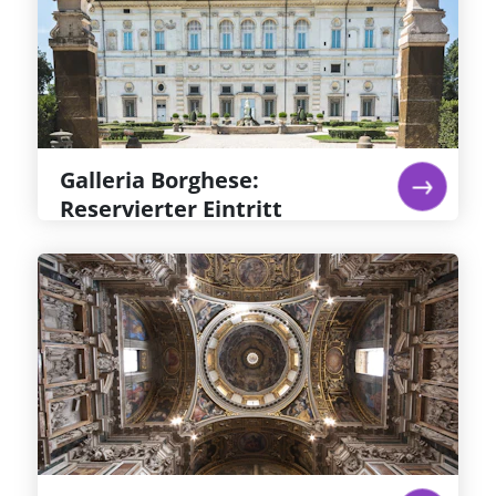
Villa & Galleria Borghese in Rom: einst
Privatsammlung von Kardinal Scipione
Borghese, dessen Büste dort zu sehen ist. Zu
sehen sind Caravaggios Hell-Dunkel-Gemälde
wie „Heiliger Hieronymus“ und „Junge mit
Früchtekorb“ sowie Berninis „David“.
Weiterlesen...
Galleria Borghese:
Reservierter Eintritt