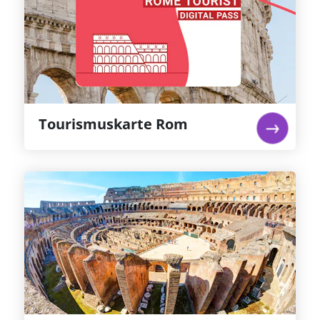
Rom wurde zwar nicht an einem Tag erbaut,
aber Sie können das Beste davon an nur einem
Tag sehen! Sichern Sie sich die Rom Tourist Card
und Sie sind mit Ihrer Touristenkarte für Rom
für die wichtigsten Orte in Rom bestens
gerüstet.
Weiterlesen...
Tourismuskarte Rom
Kolosseum, Forum Romanum &
Palatinhügel: Priorisierter
Eintritt
Besuchen Sie das Kolosseum und erhalten Sie
Zutritt zu dem normalerweise gesperrten
Bereich der Arena, auf dem die Gladiatoren um
ihr Leben kämpften. Erkunden Sie das Forum
Romanum und den Palatinhügel.