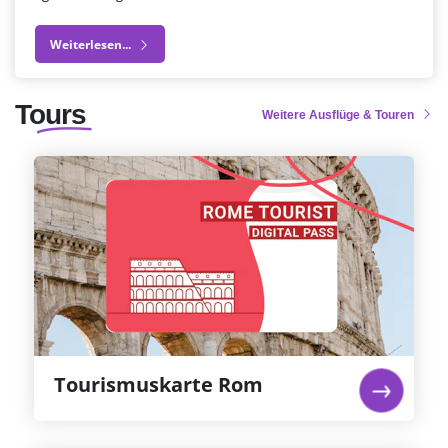
Weiterlesen...
Tours
Weitere Ausflüge & Touren
Tourismuskarte Rom
Rom wurde zwar nicht an einem Tag erbaut,
aber Sie können das Beste davon an nur einem
Tag sehen! Sichern Sie sich die Rom Tourist Card
und Sie sind mit Ihrer Touristenkarte für Rom
für die wichtigsten Orte in Rom bestens
gerüstet.
Weiterlesen...
Tourismuskarte Rom