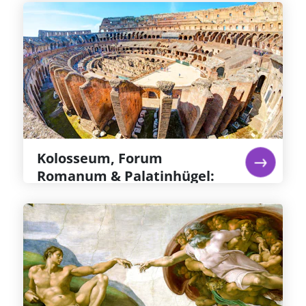
Kolosseum, Forum Romanum &
Palatinhügel: Priorisierter
Eintritt
Besuchen Sie das Kolosseum und erhalten Sie
Zutritt zu dem normalerweise gesperrten
Bereich der Arena, auf dem die Gladiatoren um
ihr Leben kämpften. Erkunden Sie das Forum
Romanum und den Palatinhügel.
Weiterlesen...
Kolosseum, Forum
Romanum & Palatinhügel:
Priorisierter Eintritt
Vatikanische Museen &
Sixtinische Kapell
Michelangelos Fresken in der Sixtinischen
Kapelle gelten gemeinhin als das großartigste
jemals erschaffene Kunstwerk – sie allein sind
den Eintritt in die Sixtinische Kapelle und das