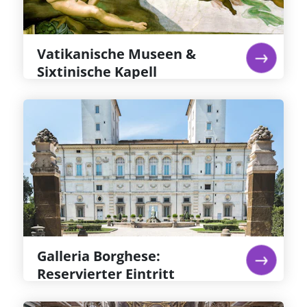
Ticket für die Vatikanischen Museen wert
Weiterlesen...
Vatikanische Museen &
Sixtinische Kapell
Galleria Borghese: Reservierter
Eintritt
Villa & Galleria Borghese in Rom: einst
Privatsammlung von Kardinal Scipione
Borghese, dessen Büste dort zu sehen ist. Zu
sehen sind Caravaggios Hell-Dunkel-Gemälde
wie „Heiliger Hieronymus“ und „Junge mit
Früchtekorb“ sowie Berninis „David“.
Weiterlesen...
Galleria Borghese:
Reservierter Eintritt